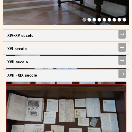
XIV-XV secolo
XVI secolo
XVII secolo
XVIII-XIX secolo
Lo Studio di Perugia sin dalle origini incrociò il proprio destino con il
cibo. I documenti archivistici dell'Ateneo ci informano sia sulla
produzione agricola sia sulle spese alimentari per studenti e personale...
La carne di maiale, in particolare la porchetta, è un alimento di lunga e
significativa presenza in Umbria. Nei fondi antichi dell'Università è citata