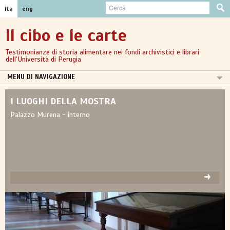
ita
eng
Il cibo e le carte
Testimonianze di storia alimentare nei fondi archivistici e librari
dell’Università di Perugia
MENU DI NAVIGAZIONE
INTRODUZIONE
I LUOGHI DELLA MOSTRA
XIV-XV SECOLO
Palazzo Murena - interno
XVI SECOLO
XVII SECOLO
XVIII-XIX SECOLO
LRCS - GRUPPO DI LAVORO LIBRI RARI E COLLEZIONI SPECIALI
I LUOGHI DELLA MOSTRA
CREDITS
PHOTOGALLERY