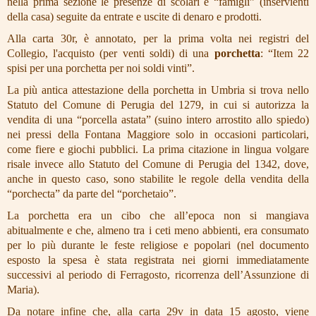
nella prima sezione le presenze di scolari e “famigli” (inservienti
CREDITS
della casa) seguite da entrate e uscite di denaro e prodotti.
PHOTOGALLERY
Alla carta 30r, è annotato, per la prima volta nei registri del
Collegio, l'acquisto (per venti soldi) di una
porchetta
: “Item 22
spisi per una porchetta per noi soldi vinti”.
La più antica attestazione della porchetta in Umbria si trova nello
Statuto del Comune di Perugia del
1279
, in cui si autorizza la
vendita di una “
porcella astata
” (suino intero arrostito allo spiedo)
nei pressi della Fontana Maggiore solo in occasioni particolari,
come fiere e giochi pubblici. La prima citazione in lingua volgare
risale invece allo Statuto del Comune di Perugia del
1342
, dove,
anche in questo caso, sono stabilite le regole della vendita della
“
porchecta
” da parte del “porchetaio”.
La porchetta era un cibo che all’epoca non si mangiava
abitualmente e che, almeno tra i ceti meno abbienti, era consumato
per lo più durante le feste religiose e popolari (nel documento
esposto la spesa è stata registrata nei giorni immediatamente
successivi al periodo di Ferragosto, ricorrenza dell’Assunzione di
Maria).
Da notare infine che, alla carta 29v in data 15 agosto, viene