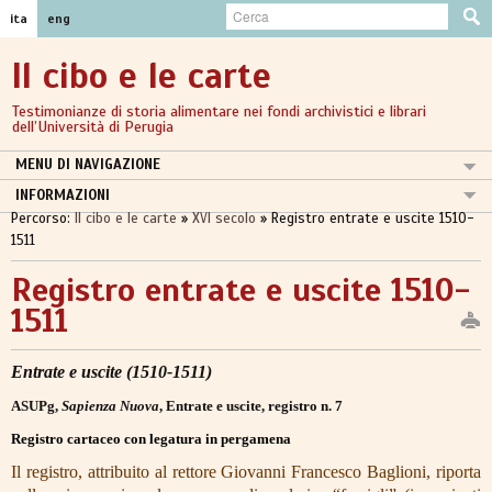
ita
eng
Il cibo e le carte
Testimonianze di storia alimentare nei fondi archivistici e librari
dell’Università di Perugia
MENU DI NAVIGAZIONE
INTRODUZIONE
INFORMAZIONI
Percorso:
Il cibo e le carte
»
XVI secolo
»
Registro entrate e uscite 1510-
XIV-XV SECOLO
1511
XVI SECOLO
IL TRATTATO DI BALDASSARRE PISANELLI
Registro entrate e uscite 1510-
LE SCULTURE DELLA FONTANA MAGGIORE: "DICEMBRE"
1511
L' "HERBARIO" DI CASTORE DURANTE
REGISTRO ENTRATE E USCITE 1510-1511
ANTICHE RICETTE DI "PORCHETTA"
Entrate e uscite (1510-1511)
XVII SECOLO
ASUPg,
Sapienza Nuova
, Entrate e uscite, registro n. 7
XVIII-XIX SECOLO
Registro cartaceo con legatura in pergamena
LRCS - GRUPPO DI LAVORO LIBRI RARI E COLLEZIONI SPECIALI
Il registro, attribuito al rettore Giovanni Francesco Baglioni, riporta
I LUOGHI DELLA MOSTRA